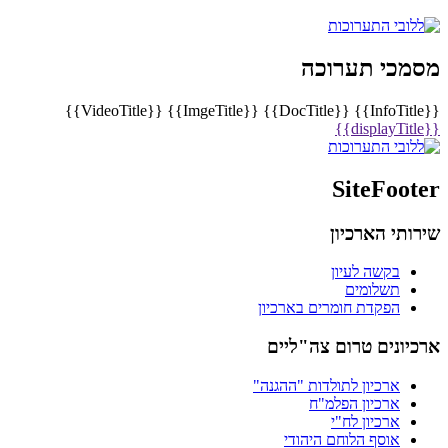
מסמכי תערוכה
{{VideoTitle}}
{{ImgeTitle}}
{{DocTitle}}
{{InfoTitle}}
{{displayTitle}}
SiteFooter
שירותי הארכיון
בקשה לעיון
תשלומים
הפקדת חומרים בארכיון
ארכיונים טרום צה"ליים
ארכיון לתולדות "ההגנה"
ארכיון הפלמ"ח
ארכיון לח"י
אוסף הלוחם היהודי