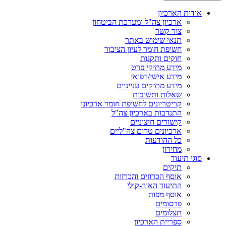
אודות הארכיון
ארכיון צה"ל ומערכת הביטחון
צור קשר
תנאי שימוש באתר
חשיפת חומר לעיון הציבור
חוקים ותקנות
מידע מתיקי פרט
מידע אישי/רפואי
מידע מתיקים ענייניים
שאלות ותשובות
קריטריונים לחשיפת חומר ארכיוני
התנדבות בארכיון צה"ל
קישורים חיצוניים
ארכיונים טרום צה"ליים
כל ההודעות
מחירון
סוגי תיעוד
תיקים
אוסף הכרוזים והכרזות
התיעוד האור-קולי
אוסף מפות
פרסומים
תצלומים
ספריית הארכיון