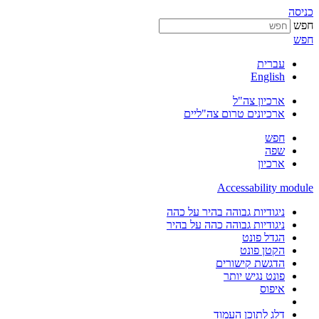
כניסה
חפש
חפש
עברית
English
ארכיון צה"ל
ארכיונים טרום צה"ליים
חפש
שפה
ארכיון
Accessability module
ניגודיות גבוהה בהיר על כהה
ניגודיות גבוהה כהה על בהיר
הגדל פונט
הקטן פונט
הדגשת קישורים
פונט נגיש יותר
איפוס
דלג לתוכן העמוד