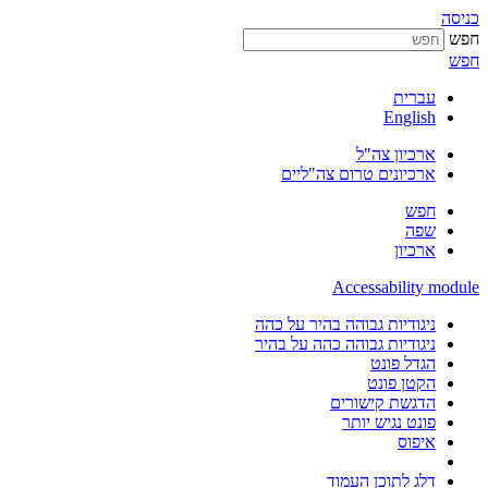
כניסה
חפש
חפש
עברית
English
ארכיון צה"ל
ארכיונים טרום צה"ליים
חפש
שפה
ארכיון
Accessability module
ניגודיות גבוהה בהיר על כהה
ניגודיות גבוהה כהה על בהיר
הגדל פונט
הקטן פונט
הדגשת קישורים
פונט נגיש יותר
איפוס
דלג לתוכן העמוד