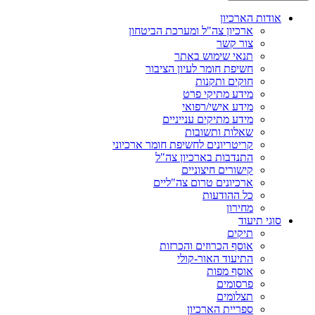
אודות הארכיון
ארכיון צה"ל ומערכת הביטחון
צור קשר
תנאי שימוש באתר
חשיפת חומר לעיון הציבור
חוקים ותקנות
מידע מתיקי פרט
מידע אישי/רפואי
מידע מתיקים ענייניים
שאלות ותשובות
קריטריונים לחשיפת חומר ארכיוני
התנדבות בארכיון צה"ל
קישורים חיצוניים
ארכיונים טרום צה"ליים
כל ההודעות
מחירון
סוגי תיעוד
תיקים
אוסף הכרוזים והכרזות
התיעוד האור-קולי
אוסף מפות
פרסומים
תצלומים
ספריית הארכיון