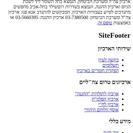
​ארכיון צה"ל ומערכת הביטחון, הנמצא בתל השומר ליד לשכת
הגיוס וארכיון ההגנה, הנמצא בשדרות רוטשילד בתל-אביב מחפשים
מתנדבים לסייע בעבודות הארכיון. המבקשים להתנדב אנא פנו: ארכיון
צה"ל ומערכת הביטחון: 03-7380500 ארכיון ההגנה: 03-5660395 או
באמצעות
טופס זה
.
SiteFooter
שירותי הארכיון
בקשה לעיון
תשלומים
הפקדת חומרים בארכיון
ארכיונים טרום צה"ליים
ארכיון לתולדות "ההגנה"
ארכיון הפלמ"ח
ארכיון לח"י
אוסף הלוחם היהודי
מידע כללי
צור קשר