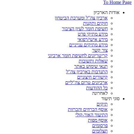
To Home Page
אודות הארכיון
ארכיון צה"ל ומערכת הביטחון
חוקים ותקנות
חשיפת חומר לעיון הציבור
מידע מתיקי פרט
מידע אישי/רפואי
מידע מתיקים ענייניים
צור קשר
קריטריונים לחשיפת חומר ארכיוני
שאלות ותשובות
תנאי שימוש באתר
התנדבות בארכיון צה"ל
קישורים חיצוניים
ארכיונים טרום צה"ליים
כל ההודעות
לאחרונה
סוגי תיעוד
תיקים
אוסף הכרוזים והכרזות
התיעוד האור-קולי
אוסף מפות
פרסומים
תצלומים