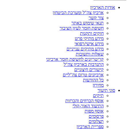
אודות הארכיון
ארכיון צה"ל ומערכת הביטחון
צור קשר
תנאי שימוש באתר
חשיפת חומר לעיון הציבור
חוקים ותקנות
מידע מתיקי פרט
מידע אישי/רפואי
מידע מתיקים ענייניים
שאלות ותשובות
קריטריונים לחשיפת חומר ארכיוני
התנדבות בארכיון צה"ל
קישורים חיצוניים
ארכיונים טרום צה"ליים
כל ההודעות
מחירון
סוגי תיעוד
תיקים
אוסף הכרוזים והכרזות
התיעוד האור-קולי
אוסף מפות
פרסומים
תצלומים
ספריית הארכיון