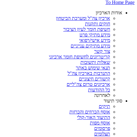
To Home Page
אודות הארכיון
ארכיון צה"ל ומערכת הביטחון
חוקים ותקנות
חשיפת חומר לעיון הציבור
מידע מתיקי פרט
מידע אישי/רפואי
מידע מתיקים ענייניים
צור קשר
קריטריונים לחשיפת חומר ארכיוני
שאלות ותשובות
תנאי שימוש באתר
התנדבות בארכיון צה"ל
קישורים חיצוניים
ארכיונים טרום צה"ליים
כל ההודעות
לאחרונה
סוגי תיעוד
תיקים
אוסף הכרוזים והכרזות
התיעוד האור-קולי
אוסף מפות
פרסומים
תצלומים