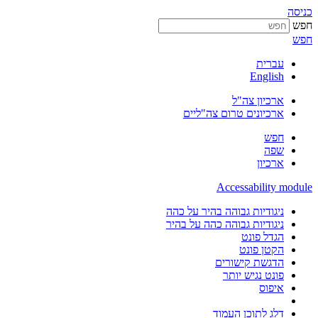
כניסה
חפש
חפש
עברית
English
ארכיון צה"ל
ארכיונים טרום צה"ליים
חפש
שפה
ארכיון
Accessability module
ניגודיות גבוהה בהיר על כהה
ניגודיות גבוהה כהה על בהיר
הגדל פונט
הקטן פונט
הדגשת קישורים
פונט נגיש יותר
איפוס
דלג לתוכן העמוד