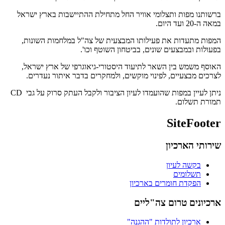
ברשותנו מפות ותצלומי אוויר החל מתחילת ההתיישבות בארץ ישראל
במאה ה-20 ועד היום.
המפות מתעדות את פעילותו המבצעית של צה"ל במלחמות השונות,
בפעולות ובמבצעים שונים, בביטחון השוטף וכו'.
האוסף משמש בין השאר לתיעוד היסטורי-גיאוגרפי של ארץ ישראל,
לצרכים מבצעיים, לפינוי מוקשים, ולמחקרים בדבר איתור נעדרים.
ניתן לעיין במפות שהועמדו לעיון הציבור ולקבל העתק סרוק על גבי CD
תמורת תשלום.
SiteFooter
שירותי הארכיון
בקשה לעיון
תשלומים
הפקדת חומרים בארכיון
ארכיונים טרום צה"ליים
ארכיון לתולדות "ההגנה"