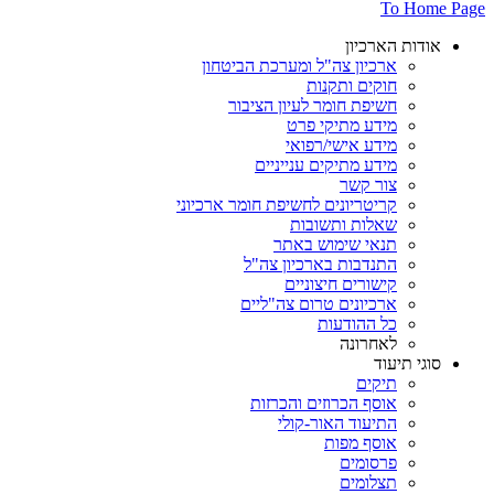
To Home Page
אודות הארכיון
ארכיון צה"ל ומערכת הביטחון
חוקים ותקנות
חשיפת חומר לעיון הציבור
מידע מתיקי פרט
מידע אישי/רפואי
מידע מתיקים ענייניים
צור קשר
קריטריונים לחשיפת חומר ארכיוני
שאלות ותשובות
תנאי שימוש באתר
התנדבות בארכיון צה"ל
קישורים חיצוניים
ארכיונים טרום צה"ליים
כל ההודעות
לאחרונה
סוגי תיעוד
תיקים
אוסף הכרוזים והכרזות
התיעוד האור-קולי
אוסף מפות
פרסומים
תצלומים