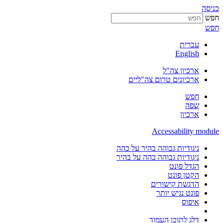
כניסה
חפש
חפש
עברית
English
ארכיון צה"ל
ארכיונים טרום צה"ליים
חפש
שפה
ארכיון
Accessability module
ניגודיות גבוהה בהיר על כהה
ניגודיות גבוהה כהה על בהיר
הגדל פונט
הקטן פונט
הדגשת קישורים
פונט נגיש יותר
איפוס
דלג לתוכן העמוד