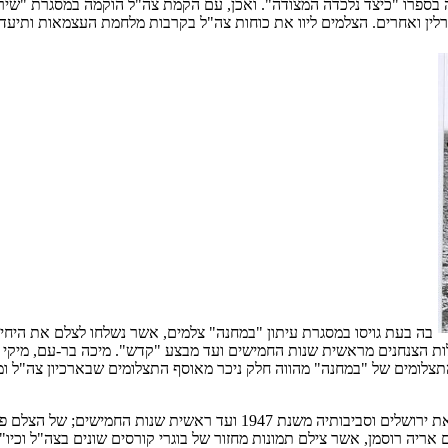
בספרו "כיצד נלכדה המצודה".
ואכן, עם הקמת צה"ל הוקמה במסגרת "שירו
לין ואחרים. הצלמים ליוו את כוחות
צה"ל בקרבות מלחמת העצמאות ותיעדו 
בה בעת גויסו במסגרת עיתון "במחנה" צלמים, אשר נשלחו לצלם את היחיד
ת הצנחנים מראשית שנות החמישים ועד מבצע "קדש". מיכה בר-עם, מיקי צר
תצלומים של "במחנה" מהווה חלק ניכר מאוסף התצלומים שבארכיון צה"ל ומ
בנוסף, רכש ארכיון צה"ל אוספים של הצלם יהודה אייזנשטרק, אשר צילם את ירו
ריה רוסמן, אשר צילם תמונות מחזור של בוגרי קורסים שונים בצה"ל וכיו"ב