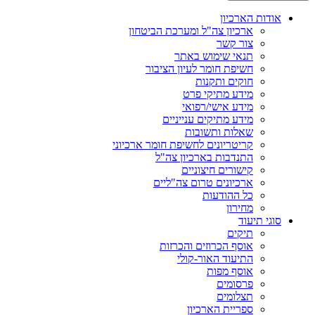
אודות הארכיון
ארכיון צה"ל ומערכת הביטחון
צור קשר
תנאי שימוש באתר
חשיפת חומר לעיון הציבור
חוקים ותקנות
מידע מתיקי פרט
מידע אישי/רפואי
מידע מתיקים ענייניים
שאלות ותשובות
קריטריונים לחשיפת חומר ארכיוני
התנדבות בארכיון צה"ל
קישורים חיצוניים
ארכיונים טרום צה"ליים
כל ההודעות
מחירון
סוגי תיעוד
תיקים
אוסף הכרוזים והכרזות
התיעוד האור-קולי
אוסף מפות
פרסומים
תצלומים
ספריית הארכיון