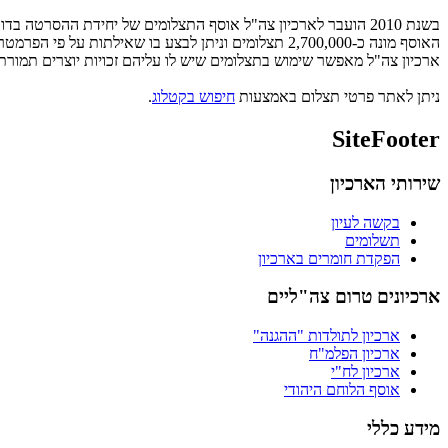
בשנת 2010 הועבר לארכיון צה"ל אוסף התצלומים של יחידת ההסרטה בדובר צה"ל; אוסף שהעשיר את מאגר התצלומים באופן ניכר.
האוסף מונה כ-2,700,000 תצלומים וניתן לבצע בו שאילתות על פי הפרמטרים הבאים: נושאים, אישים, מקומות, תאריכים, צלמים ועוד.
ארכיון צה"ל מאפשר שימוש בתצלומים שיש לו עליהם זכויות יוצרים תמורת
ניתן לאתר פרטי תצלום באמצעות
חיפוש בקטלוג​
.
SiteFooter
שירותי הארכיון
בקשה לעיון
תשלומים
הפקדת חומרים בארכיון
ארכיונים טרום צה"ליים
ארכיון לתולדות "ההגנה"
ארכיון הפלמ"ח
ארכיון לח"י
אוסף הלוחם היהודי
מידע כללי