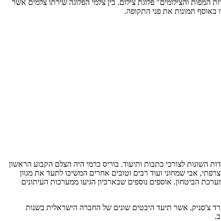
ת המפות והצילומים"
פלוגת צילום. בין צלמי הפלוגה שירתו צלמים אשר
באוסף תמונות את פני התקופה.
ות השונות לצורכי כתבות ותיעוד. בוריס כרמי היה הצלם הקבוע הראשון
פתי, אבי שמחוני ועוד רבים וטובים אחרים המשיכו לתעד את מגוון
ערכת הביטחון. אוספים נוספים שבארכיון הגיעו ממערכות העיתונים
שלים וסביבותיה משנת 1947 ועד ראשית שנות החמישים; של הצלם פרד צ'סניק, אשר תיעד היבטים שונים של החברה הישראלית בשנות
.