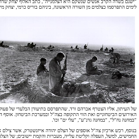
"
ישנם בשדה הקרב אנשים שנשקם היא הצלמנייה", כתב האלוף יצחק
שדה 
לימים התפרסמו כצלמים מן השורה
הראשונה, ביניהם בוריס כרמי, יצחק מיר
של העיתון, אליו הצטרף אברהם ורד, שהתפרסם בתיעודן הבלעדי של פעולו
האירועים הביטחוניים ואת הווי התקופה בצה"ל ובמערכת הביטחון. אוסף ה
"במחנה נח"ל", "במחנה גדנ"ע", "עלי ים" וכו'.
החמישים, למשל, העפלה וקליטת עלייה, מעברות והקמת יישובים; של הצלם א