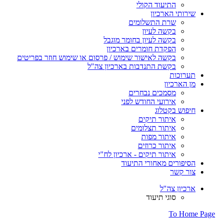
התיעוד הקולי
שירותי הארכיון
שרת התשלומים
בקשה לעיון
בקשה לעיון בחומר מוגבל
הפקדת חומרים בארכיון
בקשה לאישור שימוש / פרסום או שימוש חוזר בפריטים
בקשת התנדבות בארכיון צה"ל
תערוכות
מן הארכיון
מסמכים נבחרים
אירועי החודש לפני
חיפוש בקטלוג
איתור תיקים
איתור תצלומים
איתור מפות
איתור כרוזים
איתור תיקים - ארכיון לח"י
הסיפורים מאחורי התיעוד
צור קשר
ארכיון צה"ל
סוגי תיעוד
To Home Page