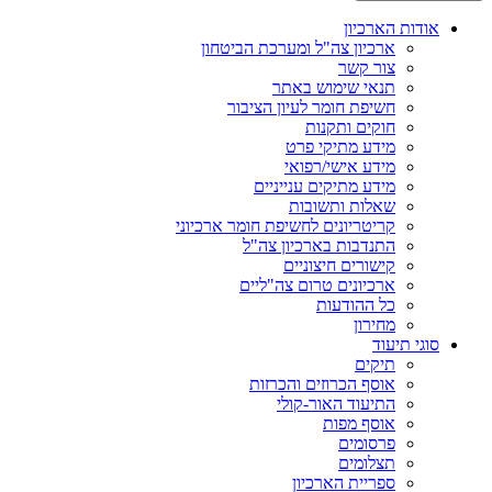
אודות הארכיון
ארכיון צה"ל ומערכת הביטחון
צור קשר
תנאי שימוש באתר
חשיפת חומר לעיון הציבור
חוקים ותקנות
מידע מתיקי פרט
מידע אישי/רפואי
מידע מתיקים ענייניים
שאלות ותשובות
קריטריונים לחשיפת חומר ארכיוני
התנדבות בארכיון צה"ל
קישורים חיצוניים
ארכיונים טרום צה"ליים
כל ההודעות
מחירון
סוגי תיעוד
תיקים
אוסף הכרוזים והכרזות
התיעוד האור-קולי
אוסף מפות
פרסומים
תצלומים
ספריית הארכיון