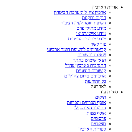
אודות הארכיון
ארכיון צה"ל ומערכת הביטחון
חוקים ותקנות
חשיפת חומר לעיון הציבור
מידע מתיקי פרט
מידע אישי/רפואי
מידע מתיקים ענייניים
צור קשר
קריטריונים לחשיפת חומר ארכיוני
שאלות ותשובות
תנאי שימוש באתר
התנדבות בארכיון צה"ל
קישורים חיצוניים
ארכיונים טרום צה"ליים
כל ההודעות
לאחרונה
סוגי תיעוד
תיקים
אוסף הכרוזים והכרזות
התיעוד האור-קולי
אוסף מפות
פרסומים
תצלומים
ספריית הארכיון