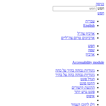
כניסה
חפש
חפש
עברית
English
ארכיון צה"ל
ארכיונים טרום צה"ליים
חפש
שפה
ארכיון
Accessability module
ניגודיות גבוהה בהיר על כהה
ניגודיות גבוהה כהה על בהיר
הגדל פונט
הקטן פונט
הדגשת קישורים
פונט נגיש יותר
איפוס
דלג לתוכן העמוד