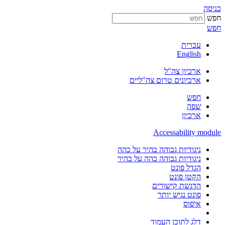
כניסה
חפש
חפש
עברית
English
ארכיון צה"ל
ארכיונים טרום צה"ליים
חפש
שפה
ארכיון
Accessability module
ניגודיות גבוהה בהיר על כהה
ניגודיות גבוהה כהה על בהיר
הגדל פונט
הקטן פונט
הדגשת קישורים
פונט נגיש יותר
איפוס
דלג לתוכן העמוד