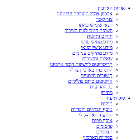
אודות הארכיון
ארכיון צה"ל ומערכת הביטחון
צור קשר
תנאי שימוש באתר
חשיפת חומר לעיון הציבור
חוקים ותקנות
מידע מתיקי פרט
מידע אישי/רפואי
מידע מתיקים ענייניים
שאלות ותשובות
קריטריונים לחשיפת חומר ארכיוני
התנדבות בארכיון צה"ל
קישורים חיצוניים
ארכיונים טרום צה"ליים
כל ההודעות
מחירון
סוגי תיעוד
תיקים
אוסף הכרוזים והכרזות
התיעוד האור-קולי
אוסף מפות
פרסומים
תצלומים
ספריית הארכיון