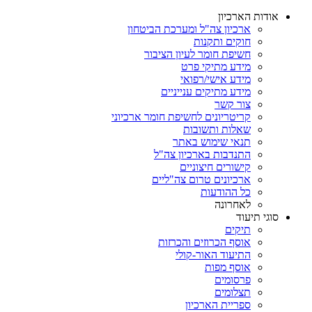
אודות הארכיון
ארכיון צה"ל ומערכת הביטחון
חוקים ותקנות
חשיפת חומר לעיון הציבור
מידע מתיקי פרט
מידע אישי/רפואי
מידע מתיקים ענייניים
צור קשר
קריטריונים לחשיפת חומר ארכיוני
שאלות ותשובות
תנאי שימוש באתר
התנדבות בארכיון צה"ל
קישורים חיצוניים
ארכיונים טרום צה"ליים
כל ההודעות
לאחרונה
סוגי תיעוד
תיקים
אוסף הכרוזים והכרזות
התיעוד האור-קולי
אוסף מפות
פרסומים
תצלומים
ספריית הארכיון