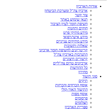
אודות הארכיון
ארכיון צה"ל ומערכת הביטחון
צור קשר
תנאי שימוש באתר
חשיפת חומר לעיון הציבור
חוקים ותקנות
מידע מתיקי פרט
מידע אישי/רפואי
מידע מתיקים ענייניים
שאלות ותשובות
קריטריונים לחשיפת חומר ארכיוני
התנדבות בארכיון צה"ל
קישורים חיצוניים
ארכיונים טרום צה"ליים
כל ההודעות
מחירון
סוגי תיעוד
תיקים
אוסף הכרוזים והכרזות
התיעוד האור-קולי
אוסף מפות
פרסומים
תצלומים
ספריית הארכיון