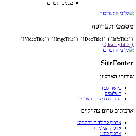
מסמכי תערוכה
מסמכי תערוכה
{{VideoTitle}}
{{ImgeTitle}}
{{DocTitle}}
{{InfoTitle}}
{{displayTitle}}
SiteFooter
שירותי הארכיון
בקשה לעיון
תשלומים
הפקדת חומרים בארכיון
ארכיונים טרום צה"ליים
ארכיון לתולדות "ההגנה"
ארכיון הפלמ"ח
ארכיון לח"י