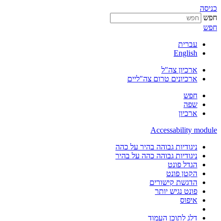
כניסה
חפש
חפש
עברית
English
ארכיון צה"ל
ארכיונים טרום צה"ליים
חפש
שפה
ארכיון
Accessability module
ניגודיות גבוהה בהיר על כהה
ניגודיות גבוהה כהה על בהיר
הגדל פונט
הקטן פונט
הדגשת קישורים
פונט נגיש יותר
איפוס
דלג לתוכן העמוד