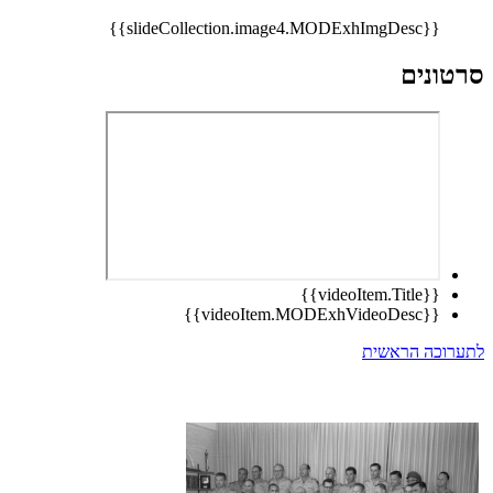
{{slideCollection.image4.MODExhImgDesc}}
סרטונים
{{videoItem.Title}}
{{videoItem.MODExhVideoDesc}}
לתערוכה הראשית