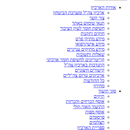
אודות הארכיון
ארכיון צה"ל ומערכת הביטחון
צור קשר
תנאי שימוש באתר
חשיפת חומר לעיון הציבור
חוקים ותקנות
מידע מתיקי פרט
מידע אישי/רפואי
מידע מתיקים ענייניים
שאלות ותשובות
קריטריונים לחשיפת חומר ארכיוני
התנדבות בארכיון צה"ל
קישורים חיצוניים
ארכיונים טרום צה"ליים
כל ההודעות
מחירון
סוגי תיעוד
תיקים
אוסף הכרוזים והכרזות
התיעוד האור-קולי
אוסף מפות
פרסומים
תצלומים
ספריית הארכיון