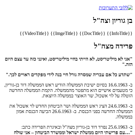
בן גוריון וצה"ל
{{VideoTitle}}
{{ImgeTitle}}
{{DocTitle}}
{{InfoTitle}}
​פרידה מצה"ל
"אני לא מיליטריסט, לא הייתי בחיי מיליטריסט, ואינני כזה עד עצם היום
הזה."
"שתדע כל אם עבריה שמסרה גורל חיי בנה לידי מפקדים ראויים לכך."
ב- 16.6.1963 בסיום ישיבת הממשלה הודיע ראש הממשלה דוד בן-גוריון,
כי מטעמים אישיים הוא מתפטר מהממשלה. הקמת הממשלה החדשה
הוטלה על לוי אשכול, שר האוצר בממשלה היוצאת.
ב- 24.6.1963 הציג ראש הממשלה ושר הביטחון החדש לוי אשכול את
הממשלה החדשה בפני הכנסת. ב- 26.6.1963 הביעה הכנסת אמון
בממשלה.
ב- 25.6.1963 נפרד דוד בן-גוריון מצה"ל ובאיגרת הפרידה כתב:
"…עם פרישתי היום ממשלת ישראל וממשרד הביטחון – אני שולח