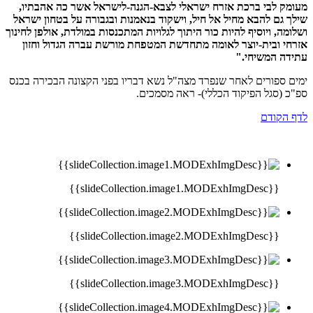
מעומק לבי ברכת אזרח ישראלי לצבא-הגנה-לישראל אשר כה אהבתיו,
שילך גם להבא מחיל אל חיל, וישקוד בנאמנות ובגבורה על בטחון ישראל
ושלומה, ויוסיף להיות כור היתוך לגלויות המתכנסות במולדת, אולפן לחינוך
אזרחי ובית-יוצר לאומה מתחדשת המטפחת מורשת עברה הגדול וחזון
עתידה המשיחי."
ימים ספורים לאחר שנפרד מצה"ל נשא דבריו בפני הקצונה הבכירה בכנס
ספ"כ (סגל הפיקוד הכללי)- ראה מסמכים.
לדף הקודם
{{slideCollection.image1.MODExhImgDesc}}
{{slideCollection.image2.MODExhImgDesc}}
{{slideCollection.image3.MODExhImgDesc}}