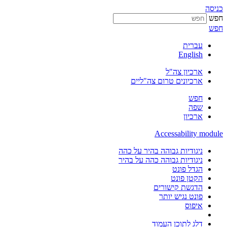
כניסה
חפש
חפש
עברית
English
ארכיון צה"ל
ארכיונים טרום צה"ליים
חפש
שפה
ארכיון
Accessability module
ניגודיות גבוהה בהיר על כהה
ניגודיות גבוהה כהה על בהיר
הגדל פונט
הקטן פונט
הדגשת קישורים
פונט נגיש יותר
איפוס
דלג לתוכן העמוד