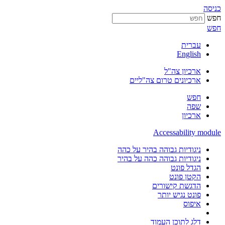
כניסה
חפש
חפש
עברית
English
ארכיון צה"ל
ארכיונים טרום צה"ליים
חפש
שפה
ארכיון
Accessability module
ניגודיות גבוהה בהיר על כהה
ניגודיות גבוהה כהה על בהיר
הגדל פונט
הקטן פונט
הדגשת קישורים
פונט נגיש יותר
איפוס
דלג לתוכן העמוד