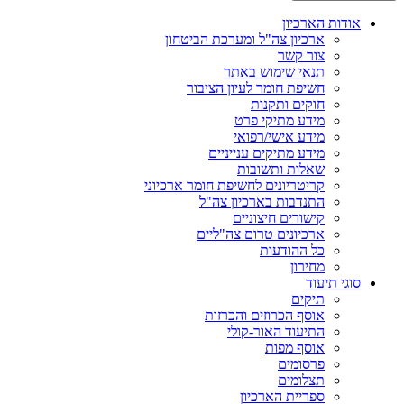
אודות הארכיון
ארכיון צה"ל ומערכת הביטחון
צור קשר
תנאי שימוש באתר
חשיפת חומר לעיון הציבור
חוקים ותקנות
מידע מתיקי פרט
מידע אישי/רפואי
מידע מתיקים ענייניים
שאלות ותשובות
קריטריונים לחשיפת חומר ארכיוני
התנדבות בארכיון צה"ל
קישורים חיצוניים
ארכיונים טרום צה"ליים
כל ההודעות
מחירון
סוגי תיעוד
תיקים
אוסף הכרוזים והכרזות
התיעוד האור-קולי
אוסף מפות
פרסומים
תצלומים
ספריית הארכיון