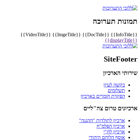
תמונות תערוכה
{{VideoTitle}}
{{ImgeTitle}}
{{DocTitle}}
{{InfoTitle}}
{{displayTitle}}
SiteFooter
שירותי הארכיון
בקשה לעיון
תשלומים
הפקדת חומרים בארכיון
ארכיונים טרום צה"ליים
ארכיון לתולדות "ההגנה"
ארכיון הפלמ"ח
ארכיון לח"י
אוסף הלוחם היהודי