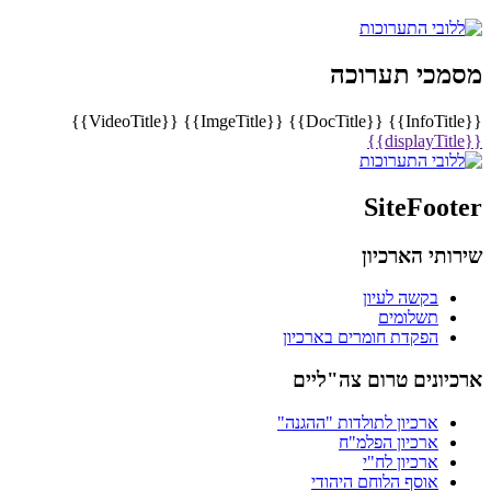
מסמכי תערוכה
{{VideoTitle}}
{{ImgeTitle}}
{{DocTitle}}
{{InfoTitle}}
{{displayTitle}}
SiteFooter
שירותי הארכיון
בקשה לעיון
תשלומים
הפקדת חומרים בארכיון
ארכיונים טרום צה"ליים
ארכיון לתולדות "ההגנה"
ארכיון הפלמ"ח
ארכיון לח"י
אוסף הלוחם היהודי