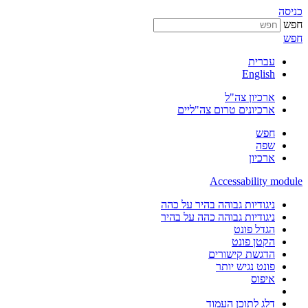
כניסה
חפש
חפש
עברית
English
ארכיון צה"ל
ארכיונים טרום צה"ליים
חפש
שפה
ארכיון
Accessability module
ניגודיות גבוהה בהיר על כהה
ניגודיות גבוהה כהה על בהיר
הגדל פונט
הקטן פונט
הדגשת קישורים
פונט נגיש יותר
איפוס
דלג לתוכן העמוד