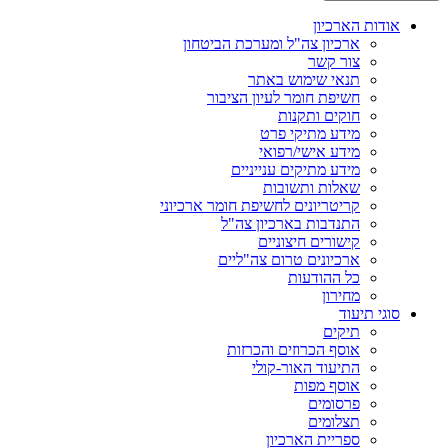
אודות הארכיון
ארכיון צה"ל ומערכת הביטחון
צור קשר
תנאי שימוש באתר
חשיפת חומר לעיון הציבור
חוקים ותקנות
מידע מתיקי פרט
מידע אישי/רפואי
מידע מתיקים ענייניים
שאלות ותשובות
קריטריונים לחשיפת חומר ארכיוני
התנדבות בארכיון צה"ל
קישורים חיצוניים
ארכיונים טרום צה"ליים
כל ההודעות
מחירון
סוגי תיעוד
תיקים
אוסף הכרוזים והכרזות
התיעוד האור-קולי
אוסף מפות
פרסומים
תצלומים
ספריית הארכיון