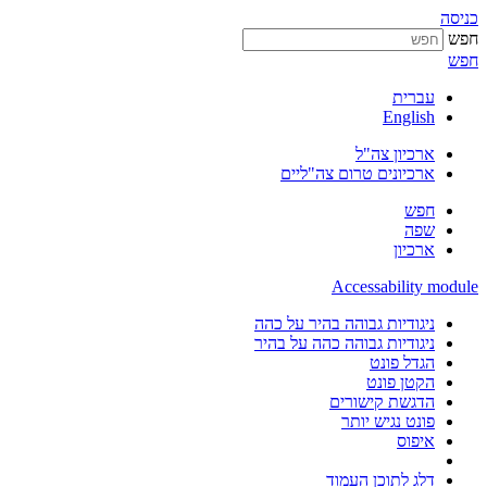
כניסה
חפש
חפש
עברית
English
ארכיון צה"ל
ארכיונים טרום צה"ליים
חפש
שפה
ארכיון
Accessability module
ניגודיות גבוהה בהיר על כהה
ניגודיות גבוהה כהה על בהיר
הגדל פונט
הקטן פונט
הדגשת קישורים
פונט נגיש יותר
איפוס
דלג לתוכן העמוד