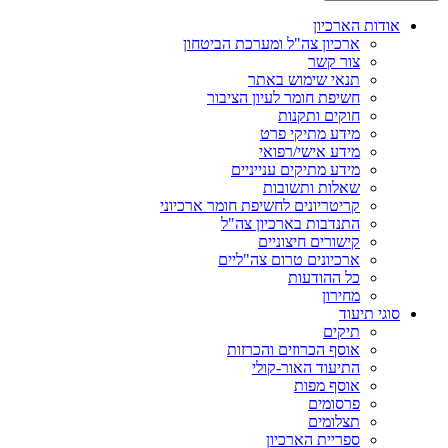
אודות הארכיון
ארכיון צה"ל ומערכת הביטחון
צור קשר
תנאי שימוש באתר
חשיפת חומר לעיון הציבור
חוקים ותקנות
מידע מתיקי פרט
מידע אישי/רפואי
מידע מתיקים ענייניים
שאלות ותשובות
קריטריונים לחשיפת חומר ארכיוני
התנדבות בארכיון צה"ל
קישורים חיצוניים
ארכיונים טרום צה"ליים
כל ההודעות
מחירון
סוגי תיעוד
תיקים
אוסף הכרוזים והכרזות
התיעוד האור-קולי
אוסף מפות
פרסומים
תצלומים
ספריית הארכיון