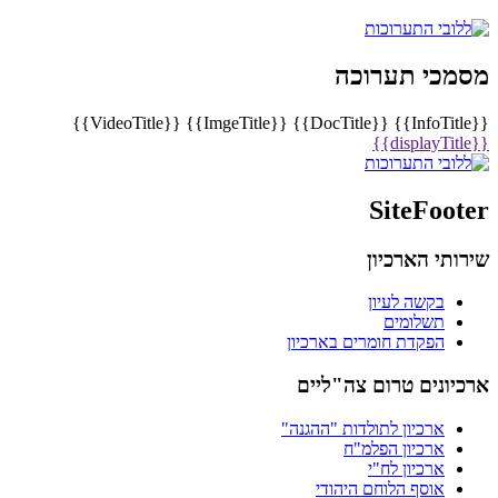
מסמכי תערוכה
{{VideoTitle}}
{{ImgeTitle}}
{{DocTitle}}
{{InfoTitle}}
{{displayTitle}}
SiteFooter
שירותי הארכיון
בקשה לעיון
תשלומים
הפקדת חומרים בארכיון
ארכיונים טרום צה"ליים
ארכיון לתולדות "ההגנה"
ארכיון הפלמ"ח
ארכיון לח"י
אוסף הלוחם היהודי