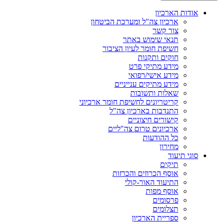
אודות הארכיון
ארכיון צה"ל ומערכת הביטחון
צור קשר
תנאי שימוש באתר
חשיפת חומר לעיון הציבור
חוקים ותקנות
מידע מתיקי פרט
מידע אישי/רפואי
מידע מתיקים ענייניים
שאלות ותשובות
קריטריונים לחשיפת חומר ארכיוני
התנדבות בארכיון צה"ל
קישורים חיצוניים
ארכיונים טרום צה"ליים
כל ההודעות
מחירון
סוגי תיעוד
תיקים
אוסף הכרוזים והכרזות
התיעוד האור-קולי
אוסף מפות
פרסומים
תצלומים
ספריית הארכיון