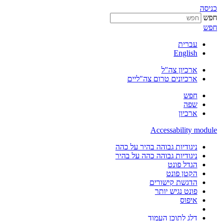
כניסה
חפש
חפש
עברית
English
ארכיון צה"ל
ארכיונים טרום צה"ליים
חפש
שפה
ארכיון
Accessability module
ניגודיות גבוהה בהיר על כהה
ניגודיות גבוהה כהה על בהיר
הגדל פונט
הקטן פונט
הדגשת קישורים
פונט נגיש יותר
איפוס
דלג לתוכן העמוד