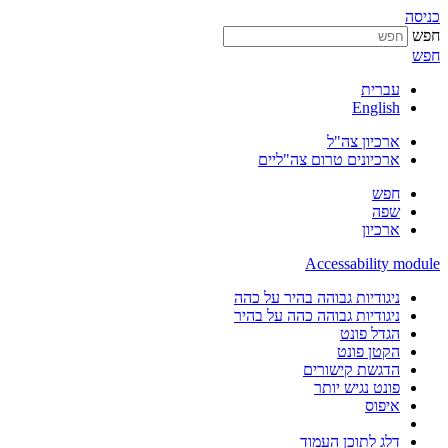
כניסה
חפש
חפש
עברית
English
ארכיון צה"ל
ארכיונים טרום צה"ליים
חפש
שפה
ארכיון
Accessability module
ניגודיות גבוהה בהיר על כהה
ניגודיות גבוהה כהה על בהיר
הגדל פונט
הקטן פונט
הדגשת קישורים
פונט נגיש יותר
איפוס
דלג לתוכן העמוד