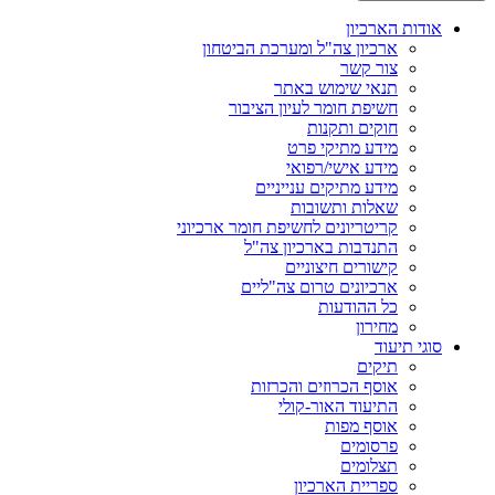
אודות הארכיון
ארכיון צה"ל ומערכת הביטחון
צור קשר
תנאי שימוש באתר
חשיפת חומר לעיון הציבור
חוקים ותקנות
מידע מתיקי פרט
מידע אישי/רפואי
מידע מתיקים ענייניים
שאלות ותשובות
קריטריונים לחשיפת חומר ארכיוני
התנדבות בארכיון צה"ל
קישורים חיצוניים
ארכיונים טרום צה"ליים
כל ההודעות
מחירון
סוגי תיעוד
תיקים
אוסף הכרוזים והכרזות
התיעוד האור-קולי
אוסף מפות
פרסומים
תצלומים
ספריית הארכיון