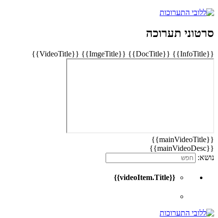
סרטוני תערוכה
{{VideoTitle}}
{{ImgeTitle}}
{{DocTitle}}
{{InfoTitle}}
{{mainVideoTitle}}
{{mainVideoDesc}}
נושא:
{{videoItem.Title}}