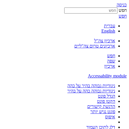
כניסה
חפש
חפש
עברית
English
ארכיון צה"ל
ארכיונים טרום צה"ליים
חפש
שפה
ארכיון
Accessability module
ניגודיות גבוהה בהיר על כהה
ניגודיות גבוהה כהה על בהיר
הגדל פונט
הקטן פונט
הדגשת קישורים
פונט נגיש יותר
איפוס
דלג לתוכן העמוד