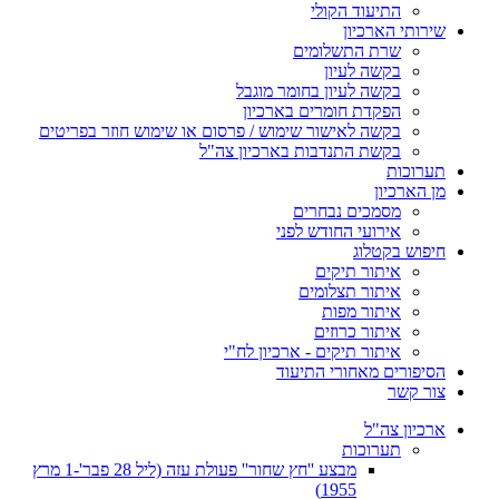
התיעוד הקולי
שירותי הארכיון
שרת התשלומים
בקשה לעיון
בקשה לעיון בחומר מוגבל
הפקדת חומרים בארכיון
בקשה לאישור שימוש / פרסום או שימוש חוזר בפריטים
בקשת התנדבות בארכיון צה"ל
תערוכות
מן הארכיון
מסמכים נבחרים
אירועי החודש לפני
חיפוש בקטלוג
איתור תיקים
איתור תצלומים
איתור מפות
איתור כרוזים
איתור תיקים - ארכיון לח"י
הסיפורים מאחורי התיעוד
צור קשר
ארכיון צה"ל
תערוכות
מבצע ''חץ שחור'' פעולת עזה (ליל 28 פבר'-1 מרץ
1955)