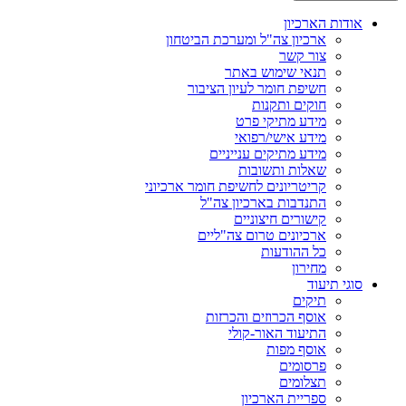
אודות הארכיון
ארכיון צה"ל ומערכת הביטחון
צור קשר
תנאי שימוש באתר
חשיפת חומר לעיון הציבור
חוקים ותקנות
מידע מתיקי פרט
מידע אישי/רפואי
מידע מתיקים ענייניים
שאלות ותשובות
קריטריונים לחשיפת חומר ארכיוני
התנדבות בארכיון צה"ל
קישורים חיצוניים
ארכיונים טרום צה"ליים
כל ההודעות
מחירון
סוגי תיעוד
תיקים
אוסף הכרוזים והכרזות
התיעוד האור-קולי
אוסף מפות
פרסומים
תצלומים
ספריית הארכיון