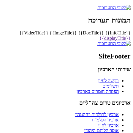
תמונות תערוכה
{{VideoTitle}}
{{ImgeTitle}}
{{DocTitle}}
{{InfoTitle}}
{{displayTitle}}
SiteFooter
שירותי הארכיון
בקשה לעיון
תשלומים
הפקדת חומרים בארכיון
ארכיונים טרום צה"ליים
ארכיון לתולדות "ההגנה"
ארכיון הפלמ"ח
ארכיון לח"י
אוסף הלוחם היהודי