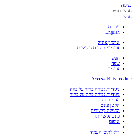
כניסה
חפש
חפש
עברית
English
ארכיון צה"ל
ארכיונים טרום צה"ליים
חפש
שפה
ארכיון
Accessability module
ניגודיות גבוהה בהיר על כהה
ניגודיות גבוהה כהה על בהיר
הגדל פונט
הקטן פונט
הדגשת קישורים
פונט נגיש יותר
איפוס
דלג לתוכן העמוד