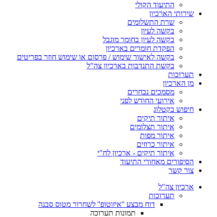
התיעוד הקולי
שירותי הארכיון
שרת התשלומים
בקשה לעיון
בקשה לעיון בחומר מוגבל
הפקדת חומרים בארכיון
בקשה לאישור שימוש / פרסום או שימוש חוזר בפריטים
בקשת התנדבות בארכיון צה"ל
תערוכות
מן הארכיון
מסמכים נבחרים
אירועי החודש לפני
חיפוש בקטלוג
איתור תיקים
איתור תצלומים
איתור מפות
איתור כרוזים
איתור תיקים - ארכיון לח"י
הסיפורים מאחורי התיעוד
צור קשר
ארכיון צה"ל
תערוכות
דוח מבצע ''איזוטופ'' לשחרור מטוס סבנה
תמונות תערוכה