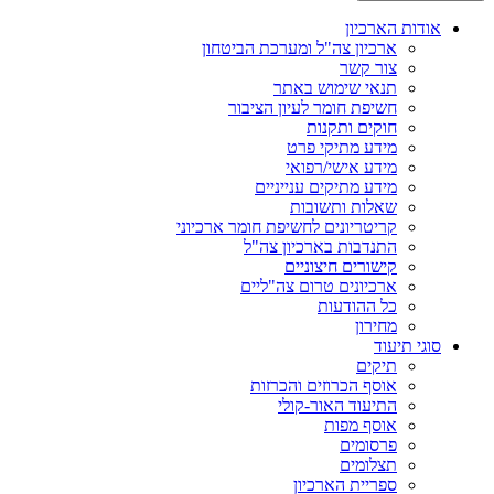
אודות הארכיון
ארכיון צה"ל ומערכת הביטחון
צור קשר
תנאי שימוש באתר
חשיפת חומר לעיון הציבור
חוקים ותקנות
מידע מתיקי פרט
מידע אישי/רפואי
מידע מתיקים ענייניים
שאלות ותשובות
קריטריונים לחשיפת חומר ארכיוני
התנדבות בארכיון צה"ל
קישורים חיצוניים
ארכיונים טרום צה"ליים
כל ההודעות
מחירון
סוגי תיעוד
תיקים
אוסף הכרוזים והכרזות
התיעוד האור-קולי
אוסף מפות
פרסומים
תצלומים
ספריית הארכיון