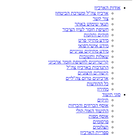
אודות הארכיון
ארכיון צה"ל ומערכת הביטחון
צור קשר
תנאי שימוש באתר
חשיפת חומר לעיון הציבור
חוקים ותקנות
מידע מתיקי פרט
מידע אישי/רפואי
מידע מתיקים ענייניים
שאלות ותשובות
קריטריונים לחשיפת חומר ארכיוני
התנדבות בארכיון צה"ל
קישורים חיצוניים
ארכיונים טרום צה"ליים
כל ההודעות
מחירון
סוגי תיעוד
תיקים
אוסף הכרוזים והכרזות
התיעוד האור-קולי
אוסף מפות
פרסומים
תצלומים
ספריית הארכיון