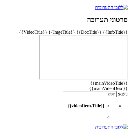
סרטוני תערוכה
{{VideoTitle}}
{{ImgeTitle}}
{{DocTitle}}
{{InfoTitle}}
{{mainVideoTitle}}
{{mainVideoDesc}}
נושא:
{{videoItem.Title}}