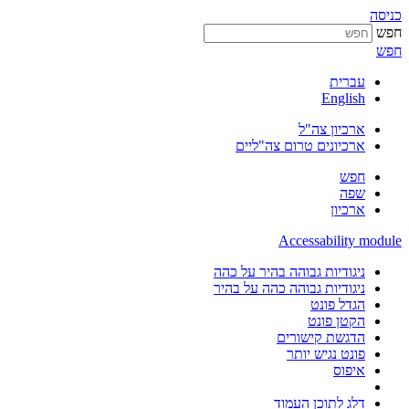
כניסה
חפש
חפש
עברית
English
ארכיון צה"ל
ארכיונים טרום צה"ליים
חפש
שפה
ארכיון
Accessability module
ניגודיות גבוהה בהיר על כהה
ניגודיות גבוהה כהה על בהיר
הגדל פונט
הקטן פונט
הדגשת קישורים
פונט נגיש יותר
איפוס
דלג לתוכן העמוד