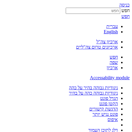
כניסה
חפש
חפש
עברית
English
ארכיון צה"ל
ארכיונים טרום צה"ליים
חפש
שפה
ארכיון
Accessability module
ניגודיות גבוהה בהיר על כהה
ניגודיות גבוהה כהה על בהיר
הגדל פונט
הקטן פונט
הדגשת קישורים
פונט נגיש יותר
איפוס
דלג לתוכן העמוד