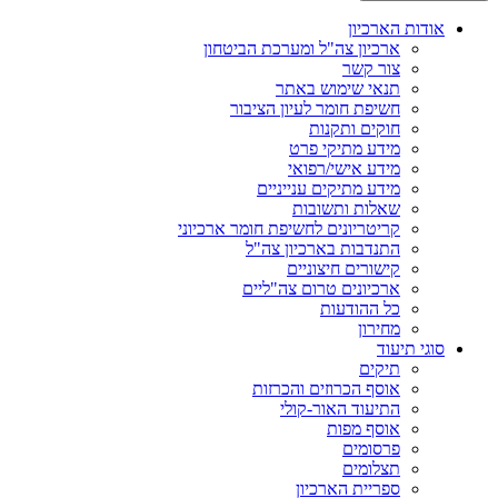
אודות הארכיון
ארכיון צה"ל ומערכת הביטחון
צור קשר
תנאי שימוש באתר
חשיפת חומר לעיון הציבור
חוקים ותקנות
מידע מתיקי פרט
מידע אישי/רפואי
מידע מתיקים ענייניים
שאלות ותשובות
קריטריונים לחשיפת חומר ארכיוני
התנדבות בארכיון צה"ל
קישורים חיצוניים
ארכיונים טרום צה"ליים
כל ההודעות
מחירון
סוגי תיעוד
תיקים
אוסף הכרוזים והכרזות
התיעוד האור-קולי
אוסף מפות
פרסומים
תצלומים
ספריית הארכיון