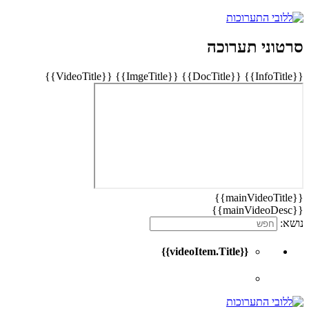
סרטוני תערוכה
{{VideoTitle}}
{{ImgeTitle}}
{{DocTitle}}
{{InfoTitle}}
{{mainVideoTitle}}
{{mainVideoDesc}}
נושא:
{{videoItem.Title}}