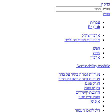
כניסה
חפש
חפש
עברית
English
ארכיון צה"ל
ארכיונים טרום צה"ליים
חפש
שפה
ארכיון
Accessability module
ניגודיות גבוהה בהיר על כהה
ניגודיות גבוהה כהה על בהיר
הגדל פונט
הקטן פונט
הדגשת קישורים
פונט נגיש יותר
איפוס
דלג לתוכן העמוד