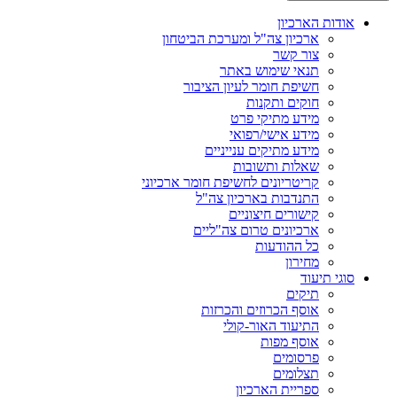
אודות הארכיון
ארכיון צה"ל ומערכת הביטחון
צור קשר
תנאי שימוש באתר
חשיפת חומר לעיון הציבור
חוקים ותקנות
מידע מתיקי פרט
מידע אישי/רפואי
מידע מתיקים ענייניים
שאלות ותשובות
קריטריונים לחשיפת חומר ארכיוני
התנדבות בארכיון צה"ל
קישורים חיצוניים
ארכיונים טרום צה"ליים
כל ההודעות
מחירון
סוגי תיעוד
תיקים
אוסף הכרוזים והכרזות
התיעוד האור-קולי
אוסף מפות
פרסומים
תצלומים
ספריית הארכיון