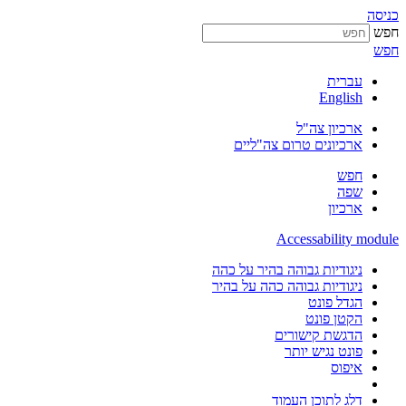
כניסה
חפש
חפש
עברית
English
ארכיון צה"ל
ארכיונים טרום צה"ליים
חפש
שפה
ארכיון
Accessability module
ניגודיות גבוהה בהיר על כהה
ניגודיות גבוהה כהה על בהיר
הגדל פונט
הקטן פונט
הדגשת קישורים
פונט נגיש יותר
איפוס
דלג לתוכן העמוד