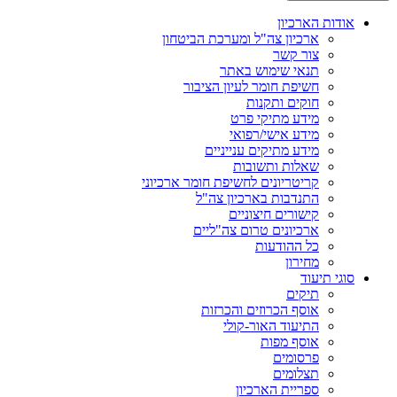
אודות הארכיון
ארכיון צה"ל ומערכת הביטחון
צור קשר
תנאי שימוש באתר
חשיפת חומר לעיון הציבור
חוקים ותקנות
מידע מתיקי פרט
מידע אישי/רפואי
מידע מתיקים ענייניים
שאלות ותשובות
קריטריונים לחשיפת חומר ארכיוני
התנדבות בארכיון צה"ל
קישורים חיצוניים
ארכיונים טרום צה"ליים
כל ההודעות
מחירון
סוגי תיעוד
תיקים
אוסף הכרוזים והכרזות
התיעוד האור-קולי
אוסף מפות
פרסומים
תצלומים
ספריית הארכיון