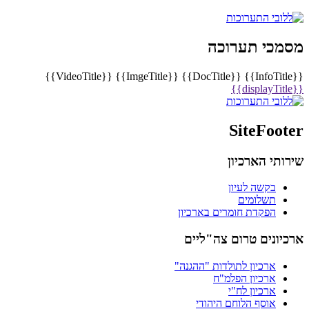
מסמכי תערוכה
{{VideoTitle}}
{{ImgeTitle}}
{{DocTitle}}
{{InfoTitle}}
{{displayTitle}}
SiteFooter
שירותי הארכיון
בקשה לעיון
תשלומים
הפקדת חומרים בארכיון
ארכיונים טרום צה"ליים
ארכיון לתולדות "ההגנה"
ארכיון הפלמ"ח
ארכיון לח"י
אוסף הלוחם היהודי