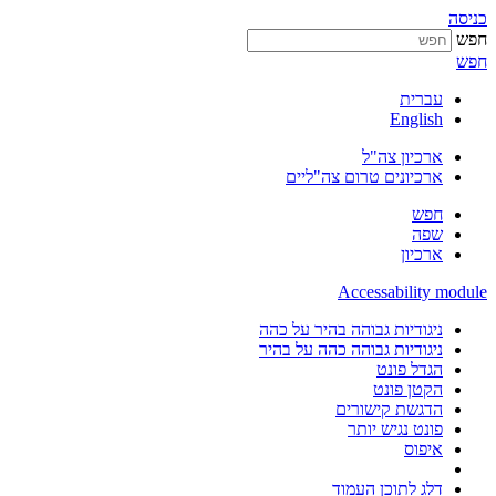
כניסה
חפש
חפש
עברית
English
ארכיון צה"ל
ארכיונים טרום צה"ליים
חפש
שפה
ארכיון
Accessability module
ניגודיות גבוהה בהיר על כהה
ניגודיות גבוהה כהה על בהיר
הגדל פונט
הקטן פונט
הדגשת קישורים
פונט נגיש יותר
איפוס
דלג לתוכן העמוד