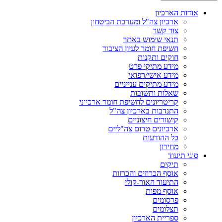
אודות הארכיון
ארכיון צה"ל ומערכת הביטחון
צור קשר
תנאי שימוש באתר
חשיפת חומר לעיון הציבור
חוקים ותקנות
מידע מתיקי פרט
מידע אישי/רפואי
מידע מתיקים ענייניים
שאלות ותשובות
קריטריונים לחשיפת חומר ארכיוני
התנדבות בארכיון צה"ל
קישורים חיצוניים
ארכיונים טרום צה"ליים
כל ההודעות
מחירון
סוגי תיעוד
תיקים
אוסף הכרוזים והכרזות
התיעוד האור-קולי
אוסף מפות
פרסומים
תצלומים
ספריית הארכיון